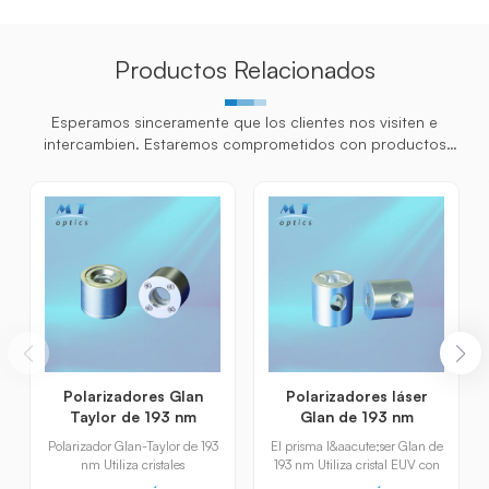
Productos Relacionados
Esperamos sinceramente que los clientes nos visiten e
intercambien. Estaremos comprometidos con productos
personalizados para los clientes para ayudarlos a ganar el
mercado y lograr una situa
Polarizadores Glan
Polarizadores láser
Taylor de 193 nm
Glan de 193 nm
Polarizador Glan-Taylor de 193
El prisma l&aacute;ser Glan de
nm Utiliza cristales
193 nm Utiliza cristal EUV con
birrefringentes &alpha;-BBO
alta uniformidad &oacute;ptica