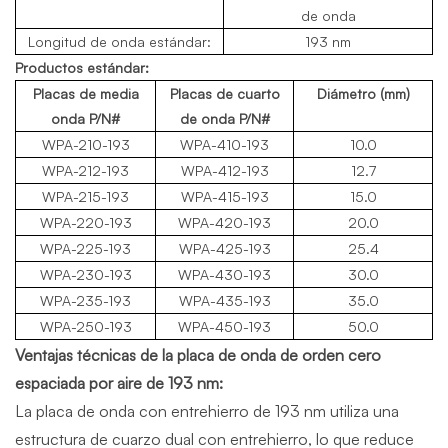
de onda
Longitud de onda estándar:
193 nm
Productos estándar:
Placas de media
Placas de cuarto
Diámetro (mm)
onda P/N#
de onda P/N#
WPA-210-193
WPA-410
-193
10.0
WPA-212
-193
WPA-412
-193
12.7
WPA-215
-193
WPA-415
-193
15.0
WPA-220
-193
WPA-420
-193
20.0
WPA-225
-193
WPA-425
-193
25.4
WPA-230
-193
WPA-430
-193
30.0
WPA-235
-193
WPA-435
-193
35.0
WPA-250
-193
WPA-450
-193
50.0
Ventajas técnicas de la placa de onda de orden cero
espaciada por aire de 193 nm:
La placa de onda con entrehierro de 193 nm utiliza una
estructura de cuarzo dual con entrehierro, lo que reduce