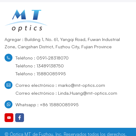
Agregar : Building 1, No. 61, Yangqi Road, Fuwan Industrial
Zone, Cangshan District, Fuzhou City, Fujian Province
Teléfono : 0591-28318070
Teléfono : 13489138750
Teléfono : 15880085995
Correo electrónico : marko@mt-optics.com
Correo electrónico : Linda.Huang@mt-optics.com
Whatsapp : +86 15880085995
© Óptica MT de Fuzhou, Inc. Reservados todos los derechos.