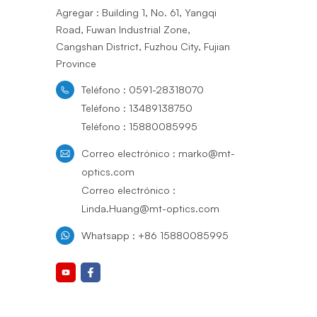
Agregar : Building 1, No. 61, Yangqi
Road, Fuwan Industrial Zone,
Cangshan District, Fuzhou City, Fujian
Province
Teléfono : 0591-28318070
Teléfono : 13489138750
Teléfono : 15880085995
Correo electrónico : marko@mt-
optics.com
Correo electrónico :
Linda.Huang@mt-optics.com
Whatsapp : +86 15880085995