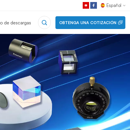
Español
o de descargas
OBTENGA UNA COTIZACIÓN
English
Français
Deutsch
Русский
Español
日本語
한국어
中文