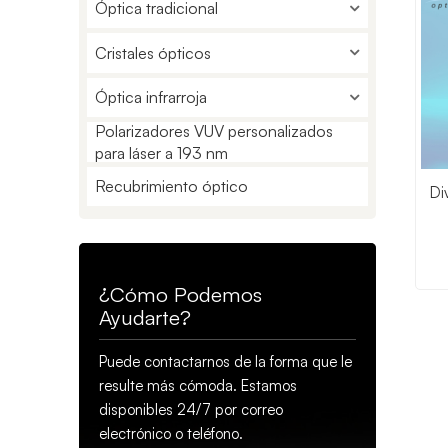
Óptica tradicional
Cristales ópticos
Óptica infrarroja
Polarizadores VUV personalizados
para láser a 193 nm
Recubrimiento óptico
Di
¿Cómo Podemos
Ayudarte?
Puede contactarnos de la forma que le
resulte más cómoda. Estamos
disponibles 24/7 por correo
electrónico o teléfono.