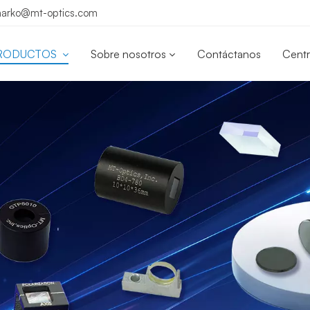
 marko@mt-optics.com
RODUCTOS
Sobre nosotros
Contáctanos
Centr