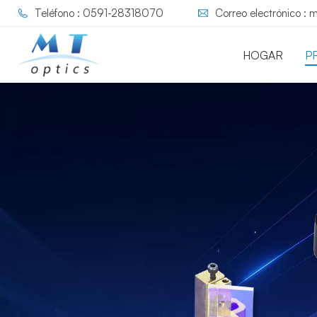
Teléfono : 0591-28318070
Correo electrónico :
HOGAR
P