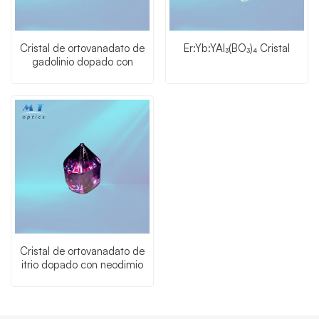
Cristal de ortovanadato de
Er:Yb:YAl₃(BO₃)₄ Cristal
gadolinio dopado con
neodimio (Nd:GdVO₄)
Cristal de ortovanadato de
itrio dopado con neodimio
(Nd:YVO4)