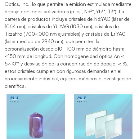
Optics, Inc., lo que permite la emisión estimulada mediante
dopaje con iones activadores (p. ej., Nd³⁺, Yb³⁺, Ti³⁺). La
cartera de productos incluye cristales de Nd:YAG (láser de
1064 nm), cristales de Yb:YAG (1030 nm), cristales de
Ti:zafiro (700-1000 nm ajustables) y cristales de Er:YAG
(láser médico de 2940 nm), que permiten la
personalización desde φ10–100 mm de diámetro hasta
≤150 mm de longitud. Con homogeneidad óptica Δn ≤
5×10⁻⁶ y desviación de la concentración de dopaje. <1%,
estos cristales cumplen con rigurosas demandas en el
procesamiento industrial, equipos médicos e investigación
científica.