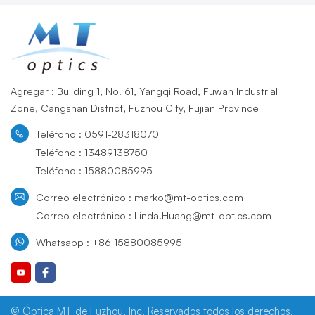
Agregar : Building 1, No. 61, Yangqi Road, Fuwan Industrial
Zone, Cangshan District, Fuzhou City, Fujian Province
Teléfono : 0591-28318070
Teléfono : 13489138750
Teléfono : 15880085995
Correo electrónico : marko@mt-optics.com
Correo electrónico : Linda.Huang@mt-optics.com
Whatsapp : +86 15880085995
© Óptica MT de Fuzhou, Inc. Reservados todos los derechos.