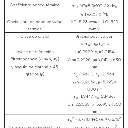
-6
Coeficiente óptico térmico
Δn
/dT=8,5x10
/K; dn
a
c
-6
/dT=3.0x10
/k
Coeficiente de conductividad
||C: 5,23 w/m/k; ⊥C: 5,10
térmica
w/m/k
Clase de cristal
Uniaxial positivo con
n
=n
=n
, n
=n
o
a
b
e
c
Índices de refracción,
n
=1,9929, n
=2,2154,
o
e
Birrefringencia (△n=n
-n
)
△n=0,2225, ρ=6,04°, a 630
e
o
y ángulo de marcha a 45
nm
grados (ρ)
n
=1,9500, n
=2,1554,
o
e
△n=0,2054, ρ=5,72°, a
1300 nm
n
=1,9447, n
=2,1486,
o
e
Dn=0,2039, ρ=5,69°, a 1550
nm
2
2
n
=3,77834+0,069736/(λ
o
2
Ecuación de Sellmeier ( λ en
-0,04724)-0,0108133 λ