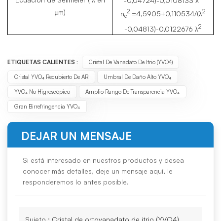
2
2
μm)
n
=4,5905+0,110534/(λ
e
2
-0,04813)-0,0122676 λ
ETIQUETAS CALIENTES :
Cristal De Vanadato De Itrio (YVO4)
Cristal YVO₄ Recubierto De AR
Umbral De Daño Alto YVO₄
YVO₄ No Higroscópico
Amplio Rango De Transparencia YVO₄
Gran Birrefringencia YVO₄
DEJAR UN MENSAJE
Si está interesado en nuestros productos y desea
conocer más detalles, deje un mensaje aquí, le
responderemos lo antes posible.
Sujeto :
Cristal de ortovanadato de itrio (YVO4)