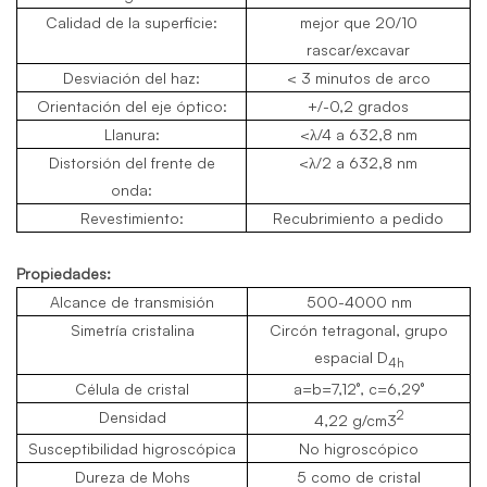
Calidad de la superficie:
mejor que 20/10
rascar/excavar
Desviación del haz:
< 3 minutos de arco
Orientación del eje óptico:
+/-0,2 grados
Llanura:
<λ/4 a 632,8 nm
Distorsión del frente de
<λ/2 a 632,8 nm
onda:
Revestimiento:
Recubrimiento a pedido
Propiedades:
Alcance de transmisión
500-4000 nm
Simetría cristalina
Circón tetragonal, grupo
espacial D
4h
Célula de cristal
a=b=7,12°, c=6,29°
2
Densidad
4,22 g/cm3
Susceptibilidad higroscópica
No higroscópico
Dureza de Mohs
5 como de cristal