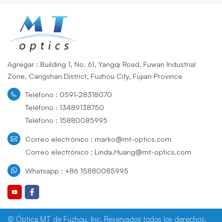
Agregar : Building 1, No. 61, Yangqi Road, Fuwan Industrial
Zone, Cangshan District, Fuzhou City, Fujian Province
Teléfono : 0591-28318070
Teléfono : 13489138750
Teléfono : 15880085995
Correo electrónico : marko@mt-optics.com
Correo electrónico : Linda.Huang@mt-optics.com
Whatsapp : +86 15880085995
© Óptica MT de Fuzhou, Inc. Reservados todos los derechos.