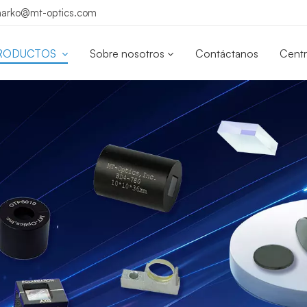
 marko@mt-optics.com
RODUCTOS
Sobre nosotros
Contáctanos
Centr