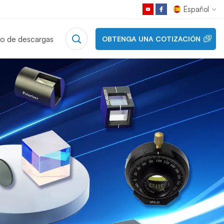
Español
o de descargas
OBTENGA UNA COTIZACIÓN
English
Français
Deutsch
Русский
Español
日本語
한국어
中文