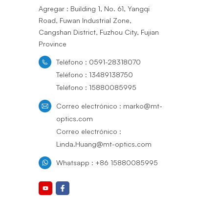
Agregar : Building 1, No. 61, Yangqi
Road, Fuwan Industrial Zone,
Cangshan District, Fuzhou City, Fujian
Province
Teléfono : 0591-28318070
Teléfono : 13489138750
Teléfono : 15880085995
Correo electrónico : marko@mt-
optics.com
Correo electrónico :
Linda.Huang@mt-optics.com
Whatsapp : +86 15880085995