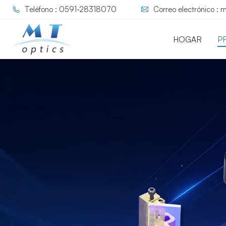
Teléfono : 0591-28318070
Correo electrónico :
HOGAR
P