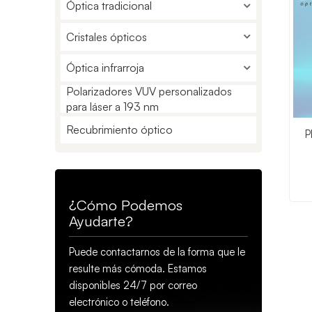
Óptica tradicional
Cristales ópticos
Óptica infrarroja
Polarizadores VUV personalizados
para láser a 193 nm
Recubrimiento óptico
P
¿Cómo Podemos
Ayudarte?
Puede contactarnos de la forma que le
resulte más cómoda. Estamos
disponibles 24/7 por correo
electrónico o teléfono.