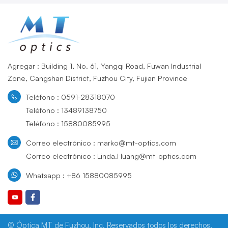
Agregar : Building 1, No. 61, Yangqi Road, Fuwan Industrial
Zone, Cangshan District, Fuzhou City, Fujian Province
Teléfono : 0591-28318070
Teléfono : 13489138750
Teléfono : 15880085995
Correo electrónico : marko@mt-optics.com
Correo electrónico : Linda.Huang@mt-optics.com
Whatsapp : +86 15880085995
© Óptica MT de Fuzhou, Inc. Reservados todos los derechos.