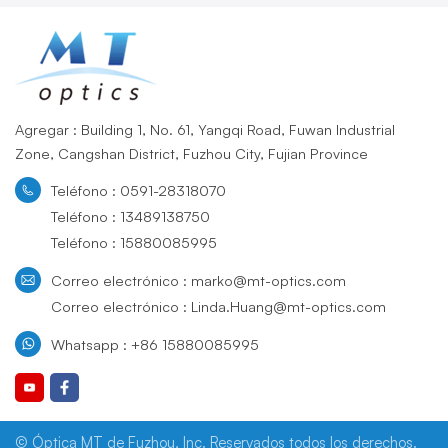
Agregar : Building 1, No. 61, Yangqi Road, Fuwan Industrial
Zone, Cangshan District, Fuzhou City, Fujian Province
Teléfono : 0591-28318070
Teléfono : 13489138750
Teléfono : 15880085995
Correo electrónico : marko@mt-optics.com
Correo electrónico : Linda.Huang@mt-optics.com
Whatsapp : +86 15880085995
© Óptica MT de Fuzhou, Inc. Reservados todos los derechos.