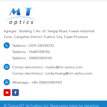
Agregar : Building 1, No. 61, Yangqi Road, Fuwan Industrial
Zone, Cangshan District, Fuzhou City, Fujian Province
Teléfono : 0591-28318070
Teléfono : 13489138750
Teléfono : 15880085995
Correo electrónico : marko@mt-optics.com
Correo electrónico : Linda.Huang@mt-optics.com
Whatsapp : +86 15880085995
© Óptica MT de Fuzhou, Inc. Reservados todos los derechos.