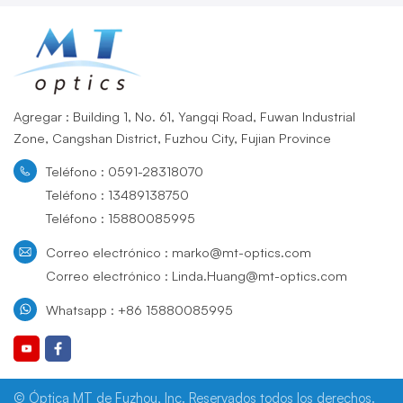
Agregar : Building 1, No. 61, Yangqi Road, Fuwan Industrial
Zone, Cangshan District, Fuzhou City, Fujian Province
Teléfono : 0591-28318070
Teléfono : 13489138750
Teléfono : 15880085995
Correo electrónico : marko@mt-optics.com
Correo electrónico : Linda.Huang@mt-optics.com
Whatsapp : +86 15880085995
© Óptica MT de Fuzhou, Inc. Reservados todos los derechos.