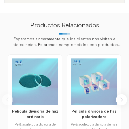
Productos Relacionados
Esperamos sinceramente que los clientes nos visiten e
intercambien. Estaremos comprometidos con productos
personalizados para los clientes para ayudarlos a ganar el
mercado y lograr una situa
Película divisoria de haz
Película divisora ​​de haz
ordinaria
polarizadora
Pel&iacute;cula divisoria de
Pel&iacute;cula divisora ​​de haz